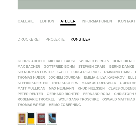
GALERIE
EDITION
ATELIER
INFORMATIONEN
KONTAKT
DRUCKEREI
PROJEKTE
KÜNSTLER
GEORG ADOCHI
MICHAEL BAUSE
WERNER BERGES
HEINZ BIENE
MAX BÄCHER
GOTTFRIED BÖHM
STEPHEN CRAIG
BERND DAMKE
SIR NORMAN FOSTER
GALLI
LUDGER GERDES
RAIMOND HAINS
THOMAS HUBER
JOCHEM JOURDAN
EMILIA & ILYA KABAKOV
ELL
STEFAN KUERTEN
THEO KUIJPERS
MARKUS LOERWALD
GUENTH
MATT MULLICAN
MAX NEUMANN
KNUD NIELSSEN
CLAES OLDENB
PETER REUTER
GERHARD RICHTER
FERNAND RODA
CHRISTOPH 
ROSEMARIE TROCKEL
WOLFGANG TROSCHKE
OSWALD MATTHIAS
THOMAS WREDE
HEIMO ZOBERNING