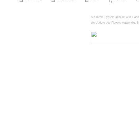
Auf Ihrem System scheint kein FlashPl
ein Update des Players notwendig. Si