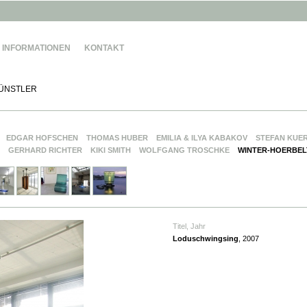
INFORMATIONEN
KONTAKT
ÜNSTLER
EDGAR HOFSCHEN
THOMAS HUBER
EMILIA & ILYA KABAKOV
STEFAN KUE
GERHARD RICHTER
KIKI SMITH
WOLFGANG TROSCHKE
WINTER-HOERBEL
Titel, Jahr
Loduschwingsing
, 2007