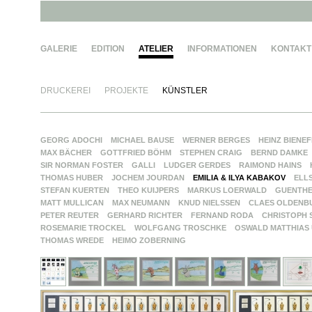
GALERIE
EDITION
ATELIER
INFORMATIONEN
KONTAKT
DRUCKEREI
PROJEKTE
KÜNSTLER
GEORG ADOCHI
MICHAEL BAUSE
WERNER BERGES
HEINZ BIENE
MAX BÄCHER
GOTTFRIED BÖHM
STEPHEN CRAIG
BERND DAMKE
SIR NORMAN FOSTER
GALLI
LUDGER GERDES
RAIMOND HAINS
THOMAS HUBER
JOCHEM JOURDAN
EMILIA & ILYA KABAKOV
ELL
STEFAN KUERTEN
THEO KUIJPERS
MARKUS LOERWALD
GUENTH
MATT MULLICAN
MAX NEUMANN
KNUD NIELSSEN
CLAES OLDENB
PETER REUTER
GERHARD RICHTER
FERNAND RODA
CHRISTOPH 
ROSEMARIE TROCKEL
WOLFGANG TROSCHKE
OSWALD MATTHIAS
THOMAS WREDE
HEIMO ZOBERNING