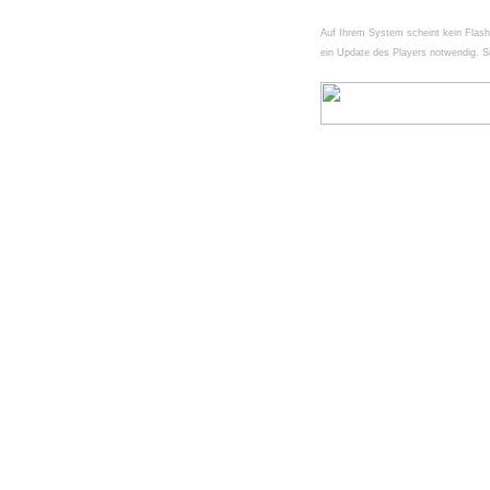
Auf Ihrem System scheint kein FlashPl
ein Update des Players notwendig. Si