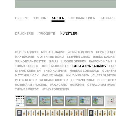
GALERIE
EDITION
ATELIER
INFORMATIONEN
KONTAKT
DRUCKEREI
PROJEKTE
KÜNSTLER
GEORG ADOCHI
MICHAEL BAUSE
WERNER BERGES
HEINZ BIENE
MAX BÄCHER
GOTTFRIED BÖHM
STEPHEN CRAIG
BERND DAMKE
SIR NORMAN FOSTER
GALLI
LUDGER GERDES
RAIMOND HAINS
THOMAS HUBER
JOCHEM JOURDAN
EMILIA & ILYA KABAKOV
ELL
STEFAN KUERTEN
THEO KUIJPERS
MARKUS LOERWALD
GUENTH
MATT MULLICAN
MAX NEUMANN
KNUD NIELSSEN
CLAES OLDENB
PETER REUTER
GERHARD RICHTER
FERNAND RODA
CHRISTOPH 
ROSEMARIE TROCKEL
WOLFGANG TROSCHKE
OSWALD MATTHIAS
THOMAS WREDE
HEIMO ZOBERNING